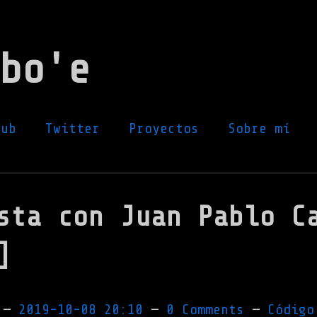
bo'e
Hub
Twitter
Proyectos
Sobre mí
sta con Juan Pablo C
]
z
2019-10-08 20:10
0 Comments
Código