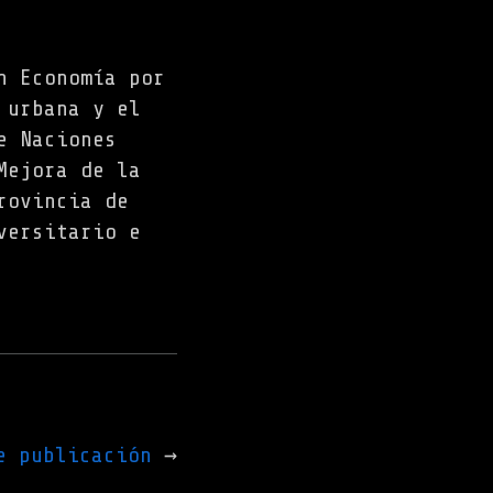
n Economía por
 urbana y el
e Naciones
Mejora de la
rovincia de
versitario e
e publicación