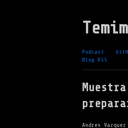
Ir
al
Temim
contenido
principal
Podcast
Git
Blog RSS
Muestra
prepara
Andres Vazque