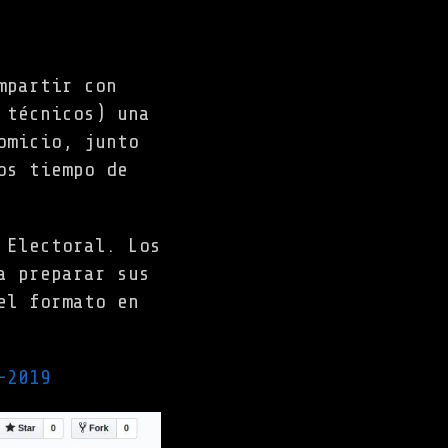
mpartir con
 técnicos) una
omicio, junto
os tiempo de
 Electoral. Los
a preparar sus
el formato en
-2019