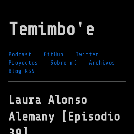
Ir
al
Temimbo'e
contenido
principal
Podcast
GitHub
Twitter
Proyectos
Sobre mí
Archivos
Blog RSS
Laura Alonso
Alemany [Episodio
39]