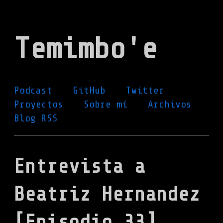
Ir
al
Temimbo'e
contenido
principal
Podcast
GitHub
Twitter
Proyectos
Sobre mí
Archivos
Blog RSS
Entrevista a
Beatriz Hernandez
[Episodio 33]