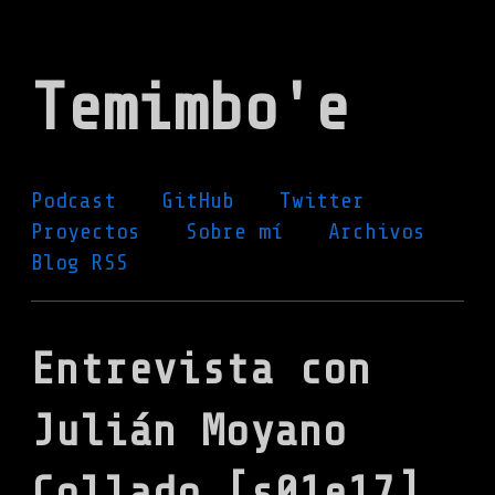
Ir
al
Temimbo'e
contenido
principal
Podcast
GitHub
Twitter
Proyectos
Sobre mí
Archivos
Blog RSS
Entrevista con
Julián Moyano
Collado [s01e17]