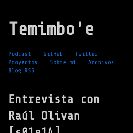
Ir
al
Temimbo'e
contenido
principal
Podcast
GitHub
Twitter
Proyectos
Sobre mí
Archivos
Blog RSS
Entrevista con
Raúl Olivan
[s01e14]