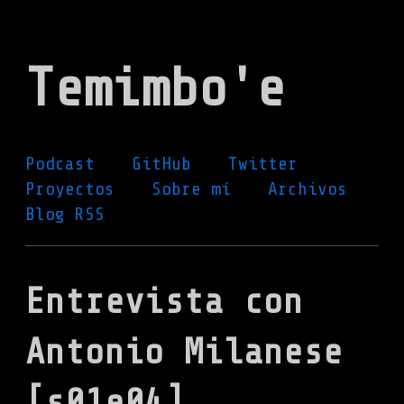
Ir
al
Temimbo'e
contenido
principal
Podcast
GitHub
Twitter
Proyectos
Sobre mí
Archivos
Blog RSS
Entrevista con
Antonio Milanese
[s01e04]