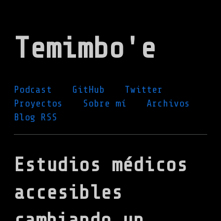
Ir
al
Temimbo'e
contenido
principal
Podcast
GitHub
Twitter
Proyectos
Sobre mí
Archivos
Blog RSS
Estudios médicos
accesibles
cambiando un