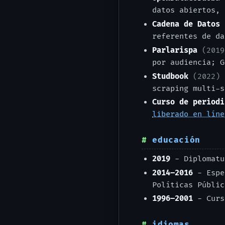
datos abiertos, 
Cadena de Datos
referentes de da
Parlarispa
(2019
por audiencia; G
Studbook
(2022)
-
scraping multi-s
Curso de periodi
liberado en líne
educación
2019
- Diplomatu
2014–2016
- Espec
Políticas Públi
1996–2001
- Curs
idiomas