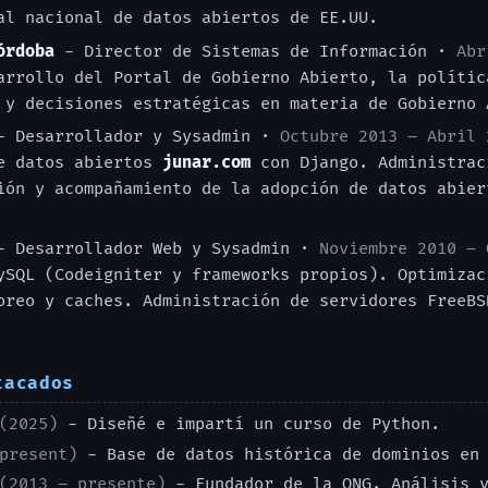
al nacional de datos abiertos de EE.UU.
órdoba
- Director de Sistemas de Información ·
Abr
rrollo del Portal de Gobierno Abierto, la polític
 y decisiones estratégicas en materia de Gobierno 
 Desarrollador y Sysadmin ·
Octubre 2013 – Abril 
de datos abiertos
junar.com
con Django. Administrac
ión y acompañamiento de la adopción de datos abier
 Desarrollador Web y Sysadmin ·
Noviembre 2010 – 
ySQL (Codeigniter y frameworks propios). Optimizac
oreo y caches. Administración de servidores FreeBS
tacados
(2025)
- Diseñé e impartí un curso de Python.
present)
- Base de datos histórica de dominios en 
(2013 – presente)
- Fundador de la ONG. Análisis y