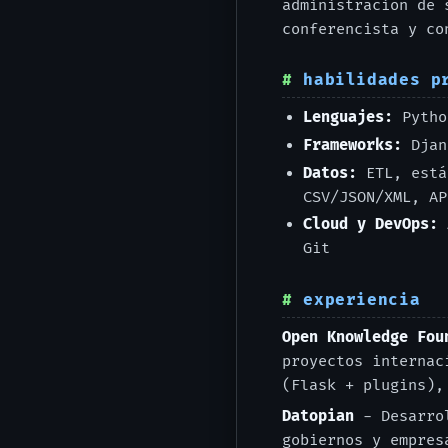
administración de 
conferencista y co
habilidades p
Lenguajes:
Python
Frameworks:
Djan
Datos:
ETL, está
CSV/JSON/XML, AP
Cloud y DevOps:
A
Git
experiencia
Open Knowledge Fou
proyectos internac
(Flask + plugins),
Datopian
- Desarro
gobiernos y empres