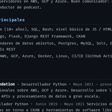
servidores en AWS, GCP y Azure. Buen comunicador: 
nductor de podcast.
rincipales
 (10+ años), SQL, Bash; nivel básico de JS / HTM
go, Flask, Django REST Framework, CKAN
ndares de datos abiertos, Postgres, MySQL, Solr, E
Is REST
WS, GCP, Azure, Docker, Linux, CI/CD (GitHub Acti
ndation
- Desarrollador Python ·
Mayo 2021 – prese
ionales sobre AWS, GCP y Azure. Desarrollo sobre l
 APIs y procesamiento de datos a gran escala.
llador Python ·
Junio 2019 – Mayo 2021
Servicios d
as en torno a CKAN y herramientas de software libr