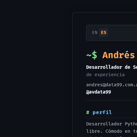
EN
ES
Andrés
Desarrollador de S
de experiencia
andres@data99.com.
@avdata99
perfil
Desarrollador Pyth
libre. Cómodo en t