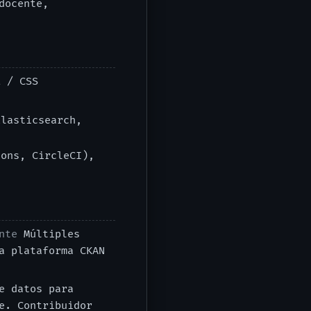
docente,
L / CSS
lasticsearch,
ons, CircleCI),
nte
Múltiples
a plataforma CKAN
e datos para
e. Contribuidor